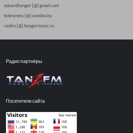
edvardhunger [@] gmail.com
kobrynets [@} yandex.by
vadim [@] hungermusic.ru
Радио партнёры
Посетители сайта