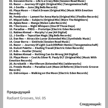
02. Giovanni Dorio — Life Is a Crazy Ride [Session Road Music]
03. Razor — Journey Of Light (Original Mix) [Tanzgemeinschaft]
04. J-Sevilla — Juno [Big Bells Records]
05. Playa Moon — I Had A Dream (Original Mix) [Music With Emotion
Records]
06. Pembroke — Lament for Anna Maria (Original Mix) [Findike Records]
07. Miquel Salla — Subjects (Original Mix) [Warn The Neighbors]
08. Aglaia Rave — Manga [Molon Labe Records]
09. 7 Horizons — Night Whispers [One Of Those Days]
10. Paradise — PRDS — Prototipe [Electric Eden Records]
11. Rabiee Ahmad — Murphy’s Law [AH Digital]
12. J-Sevilla — Tepoztlan Magic [Big Bells Records]
13. Dan Rex — Atracción Lunar (Extended Mix) [Synthdelic Music]
14. Cesar Borra — Sinkhole [Session Road Music]
15. Razor — Journey Of Light (LackOfAffekt Remix) [Tanzgemeinschaft]
16. Dulcet Palette — Eluding Travail [Electric Eden Records]
17. K•B• — Hustler [Stazis]
18. Rabiee Ahmad — Nothing Can Go Wrong [AH Digital]
19. Playa Moon — Cool As Silver ft. Pauly DLT (Original Mix) [Music With
Emotion Records]
20. Acrobatik — Mortiferum (Extended Mix) [widerworks]
21. Freedo Mosho — Paradise Lost (Maze 28 Reform) [Electronic Groove
Records]
22. Gidronique — Walking on the Moon [Electric Eden Records]
Предыдущий
Radiant Grooves, Vol. 05
Следующий: